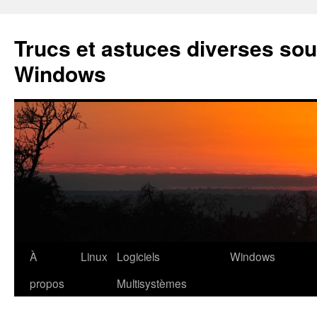
Aller
au
Trucs et astuces diverses sou
contenu
Windows
À
Linux
Logiciels
Windows
propos
Multisystèmes