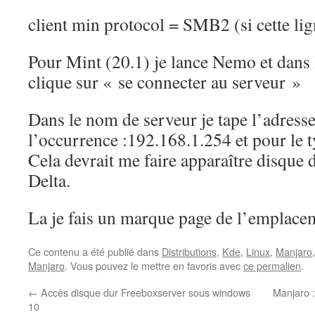
client min protocol = SMB2 (si cette lig
Pour Mint (20.1) je lance Nemo et dans 
clique sur « se connecter au serveur »
Dans le nom de serveur je tape l’adres
l’occurrence :192.168.1.254 et pour le 
Cela devrait me faire apparaître disque d
Delta.
La je fais un marque page de l’emplacem
Ce contenu a été publié dans
Distributions
,
Kde
,
Linux
,
Manjaro
Manjaro
. Vous pouvez le mettre en favoris avec
ce permalien
.
←
Accès disque dur Freeboxserver sous windows
Manjaro :
10